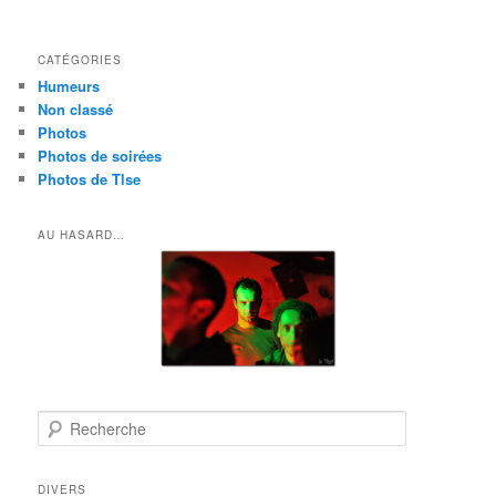
CATÉGORIES
Humeurs
Non classé
Photos
Photos de soirées
Photos de Tlse
AU HASARD…
R
e
c
h
DIVERS