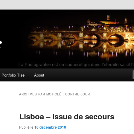
ui dans l'éternité saisit l'instant qui l'a éblouie (H. Cartier Bresson)
Portfolio Tlse
About
ARCHIVES PAR MOT-CLÉ :
CONTRE-JOUR
Lisboa – Issue de secours
Publié le
10 décembre 2010