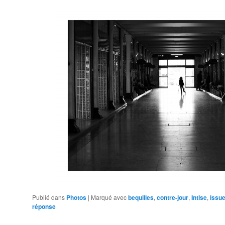
Publié dans
Photos
|
Marqué avec
bequilles
,
contre-jour
,
Intlse
,
issu
réponse