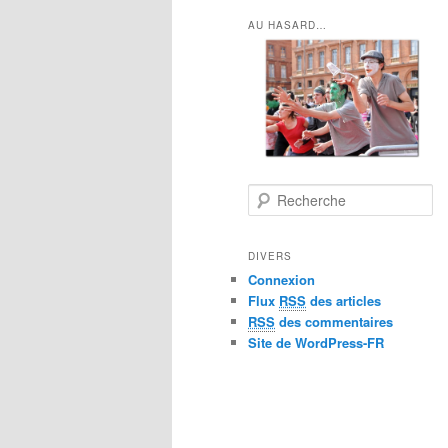
AU HASARD…
R
e
c
h
DIVERS
e
Connexion
r
Flux
RSS
des articles
c
RSS
des commentaires
h
Site de WordPress-FR
e